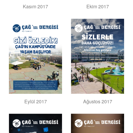
Kasım 2017
Ekim 2017
Eylül 2017
Ağustos 2017