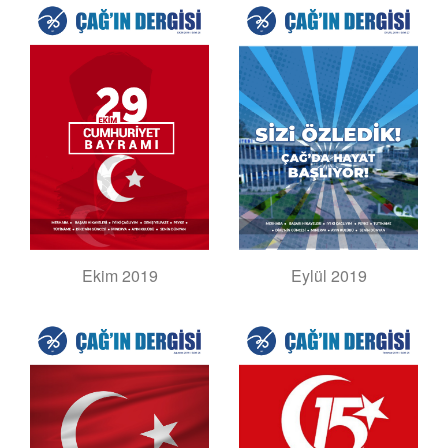
Ekim 2019
Eylül 2019