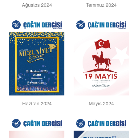
Ağustos 2024
Temmuz 2024
Haziran 2024
Mayıs 2024