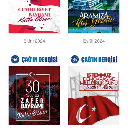
Ekim 2024
Eylül 2024