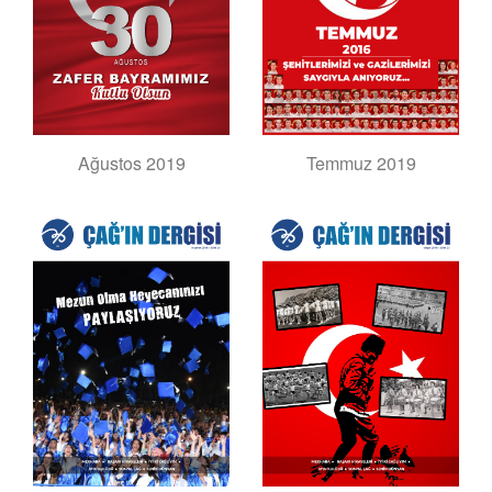
Ağustos 2019
Temmuz 2019